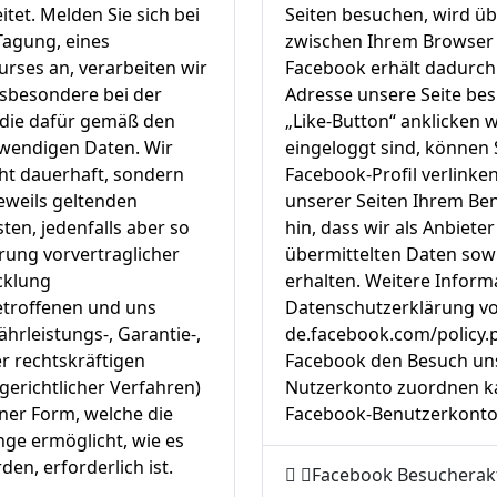
tet. Melden Sie sich bei
Seiten besuchen, wird üb
Tagung, eines
zwischen Ihrem Browser 
rses an, verarbeiten wir
Facebook erhält dadurch d
nsbesondere bei der
Adresse unsere Seite be
 die dafür gemäß den
„Like-Button“ anklicken
twendigen Daten. Wir
eingeloggt sind, können S
cht dauerhaft, sondern
Facebook-Profil verlink
eweils geltenden
unserer Seiten Ihrem Be
ten, jedenfalls aber so
hin, dass wir als Anbiete
rung vorvertraglicher
übermittelten Daten sow
cklung
erhalten. Weitere Informa
Betroffenen und uns
Datenschutzerklärung vo
ährleistungs-, Garantie-,
de.facebook.com/policy.
er rechtskräftigen
Facebook den Besuch uns
gerichtlicher Verfahren)
Nutzerkonto zuordnen kan
iner Form, welche die
Facebook-Benutzerkonto
nge ermöglicht, wie es
den, erforderlich ist.
Facebook Besucherakt