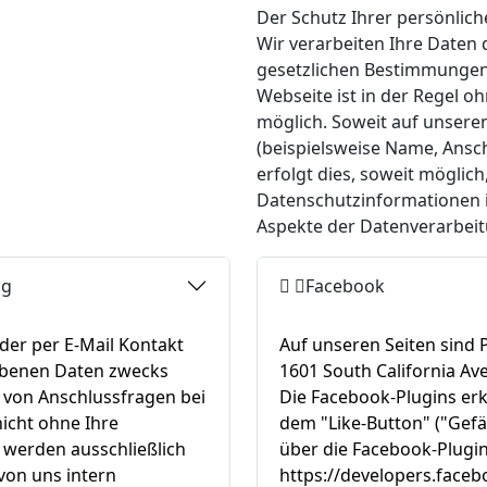
Der Schutz Ihrer persönlich
Wir verarbeiten Ihre Daten 
gesetzlichen Bestimmungen
Webseite ist in der Regel
möglich. Soweit auf unser
(beispielsweise Name, Ansc
erfolgt dies, soweit möglich,
Datenschutzinformationen i
Aspekte der Datenverarbei
ng
Facebook
der per E-Mail Kontakt
Auf unseren Seiten sind 
ebenen Daten zwecks
1601 South California Ave
l von Anschlussfragen bei
Die Facebook-Plugins er
icht ohne Ihre
dem "Like-Button" ("Gefäl
 werden ausschließlich
über die Facebook-Plugins
von uns intern
https://developers.face